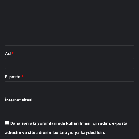
r
u
m
*
Ad
*
E-posta
*
İnternet sitesi
Daha sonraki yorumlarımda kullanılması için adım, e-posta
adresim ve site adresim bu tarayıcıya kaydedilsin.