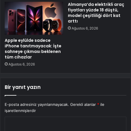
Almanya’da elektrikli araç
fiyatları yüzde 18 düştü,
model çeşitliliği dört kat
arttı
Ağustos 6, 2026
Apple eylülde sadece
iPhone tanıtmayacak: İşte
sahneye çıkması beklenen
tüm cihazlar
Ağustos 6, 2026
Bir yanıt yazın
E-posta adresiniz yayınlanmayacak.
Gerekli alanlar
*
ile
işaretlenmişlerdir
Y
o