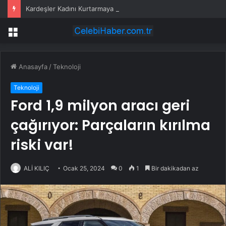
Kardeşler Kadını Kurtarmaya Çalışırken Bıçaklandı
Menü
Anasayfa
/
Teknoloji
Teknoloji
Ford 1,9 milyon aracı geri
çağırıyor: Parçaların kırılma
riski var!
ALİ KILIÇ
Ocak 25, 2024
0
1
Bir dakikadan az