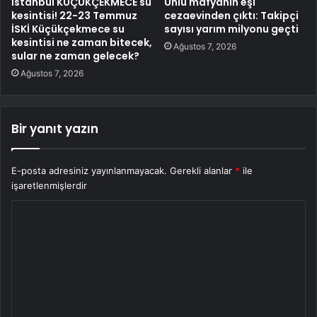
İstanbul KÜÇÜKÇEKMECE su
Ünlü mafyanın eşi
kesintisi! 22-23 Temmuz
cezaevinden çıktı: Takipçi
İSKİ Küçükçekmece su
sayısı yarım milyonu geçti
kesintisi ne zaman bitecek,
Ağustos 7, 2026
sular ne zaman gelecek?
Ağustos 7, 2026
Bir yanıt yazın
E-posta adresiniz yayınlanmayacak.
Gerekli alanlar
*
ile
işaretlenmişlerdir
Y
o
r
u
m