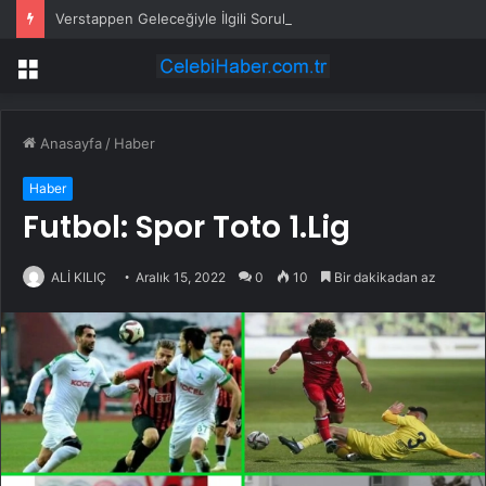
Verstappen Geleceğiyle İlgili Soruları Geçiştirdi, Red Bull ile Yükseliş Trendinde
Menü
Anasayfa
/
Haber
Haber
Futbol: Spor Toto 1.Lig
ALİ KILIÇ
Aralık 15, 2022
0
10
Bir dakikadan az