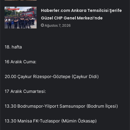
Haberler.com Ankara Temsilcisi Şerife
Güzel CHP Genel Merkezi’nde
Ağustos 7, 2026
18. hafta
16 Aralık Cuma:
20.00 Çaykur Rizespor-Göztepe (Çaykur Didi)
17 Aralık Cumartesi:
13.30 Bodrumspor-Yilport Samsunspor (Bodrum İlçesi)
13.30 Manisa FK-Tuzlaspor (Mümin Özkasap)