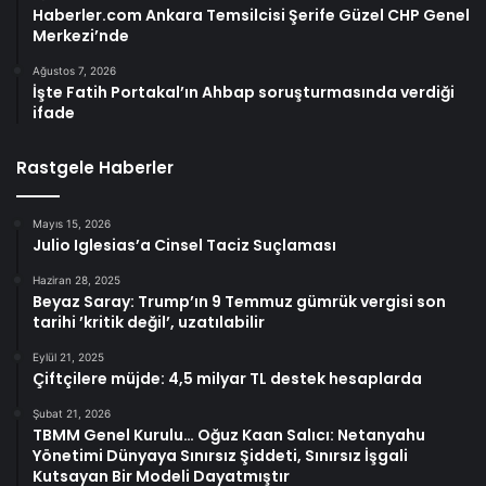
Haberler.com Ankara Temsilcisi Şerife Güzel CHP Genel
Merkezi’nde
Ağustos 7, 2026
İşte Fatih Portakal’ın Ahbap soruşturmasında verdiği
ifade
Rastgele Haberler
Mayıs 15, 2026
Julio Iglesias’a Cinsel Taciz Suçlaması
Haziran 28, 2025
Beyaz Saray: Trump’ın 9 Temmuz gümrük vergisi son
tarihi ’kritik değil’, uzatılabilir
Eylül 21, 2025
Çiftçilere müjde: 4,5 milyar TL destek hesaplarda
Şubat 21, 2026
TBMM Genel Kurulu… Oğuz Kaan Salıcı: Netanyahu
Yönetimi Dünyaya Sınırsız Şiddeti, Sınırsız İşgali
Kutsayan Bir Modeli Dayatmıştır