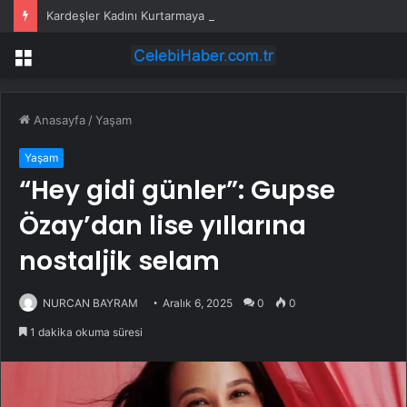
Kardeşler Kadını Kurtarmaya Çalışırken Bıçaklandı
Menü
Anasayfa
/
Yaşam
Yaşam
“Hey gidi günler”: Gupse
Özay’dan lise yıllarına
nostaljik selam
NURCAN BAYRAM
Aralık 6, 2025
0
0
1 dakika okuma süresi