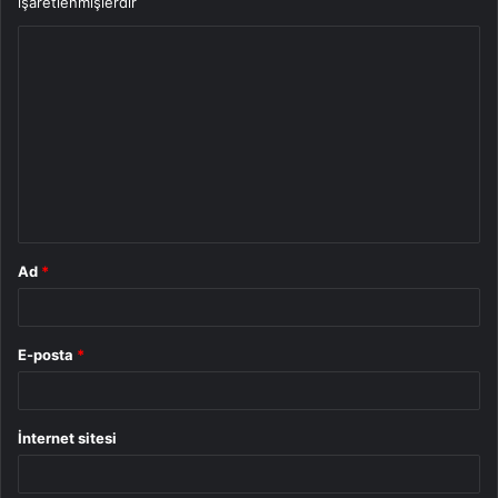
işaretlenmişlerdir
Y
o
r
u
m
*
Ad
*
E-posta
*
İnternet sitesi