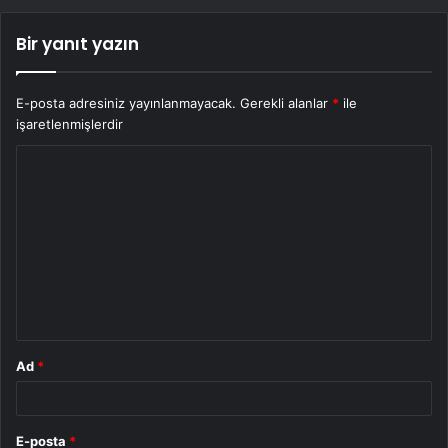
Bir yanıt yazın
E-posta adresiniz yayınlanmayacak.
Gerekli alanlar
*
ile
işaretlenmişlerdir
Y
o
r
u
m
*
Ad
*
E-posta
*