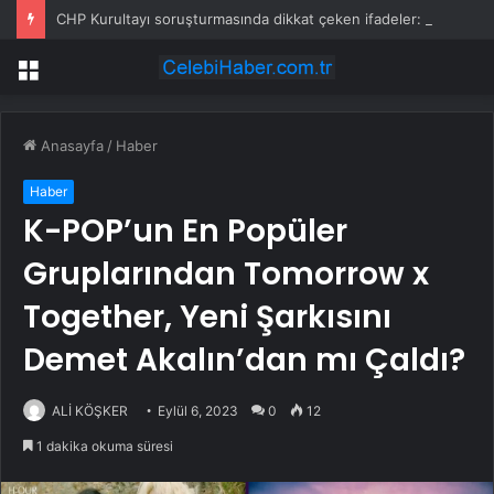
CHP Kurultayı soruşturmasında dikkat çeken ifadeler: Kızım iş için görüşmüş olabilir
Menü
Anasayfa
/
Haber
Haber
K-POP’un En Popüler
Gruplarından Tomorrow x
Together, Yeni Şarkısını
Demet Akalın’dan mı Çaldı?
ALİ KÖŞKER
Eylül 6, 2023
0
12
1 dakika okuma süresi