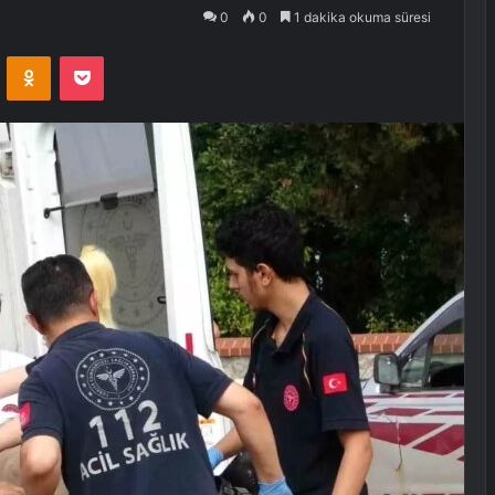
0
0
1 dakika okuma süresi
VKontakte
Odnoklassniki
Pocket