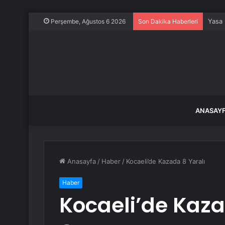
Yasa 
Perşembe, Ağustos 6 2026
Son Dakika Haberleri
ANASAY
Anasayfa
/
Haber
/
Kocaeli’de Kazada 8 Yaralı
Haber
Kocaeli’de Kaza