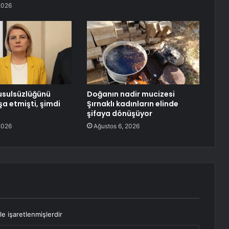
2026
 usulsüzlüğünü
Doğanın nadir mucizesi
şa etmişti, şimdi
Şırnaklı kadınların elinde
şifaya dönüşüyor
2026
Ağustos 6, 2026
le işaretlenmişlerdir