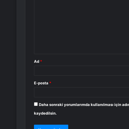
Y
o
r
u
m
*
Ad
*
E-posta
*
Daha sonraki yorumlarımda kullanılması için adı
kaydedilsin.