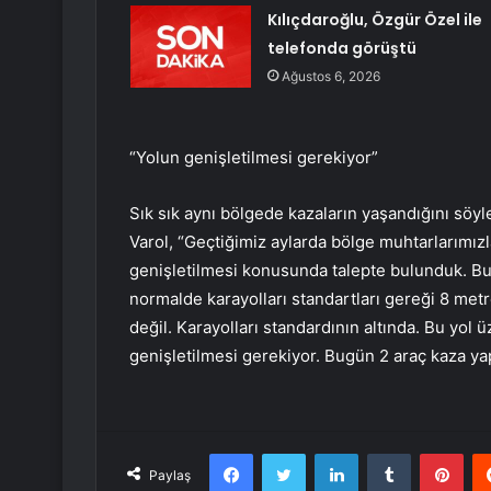
Kılıçdaroğlu, Özgür Özel ile
telefonda görüştü
Ağustos 6, 2026
“Yolun genişletilmesi gerekiyor”
Sık sık aynı bölgede kazaların yaşandığını sö
Varol, “Geçtiğimiz aylarda bölge muhtarlarımız
genişletilmesi konusunda talepte bulunduk. Bur
normalde karayolları standartları gereği 8 met
değil. Karayolları standardının altında. Bu yol
genişletilmesi gerekiyor. Bugün 2 araç kaza yap
Facebook
Twitter
LinkedIn
Tumblr
Pint
Paylaş