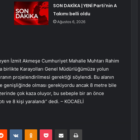
SON DAKİKA | YENİ Parti’nin A
Takımı belli oldu
Ağustos 6, 2026
yleyen İzmit Akmeşe Cumhuriyet Mahalle Muhtarı Rahim
la birlikte Karayolları Genel Müdürlüğümüze yolun
anın projelendirilmesi gerektiği söylendi. Bu alanın
re genişliğinde olması gerekiyordu ancak 8 metre bile
 üzerinde çok kaza oluyor, bu sebeple bir an önce
tı ve 8 kişi yaralandı” dedi. – KOCAELİ
erest
Reddit
VKontakte
Odnoklassniki
Pocket
E-Posta ile paylaş
Yazdır