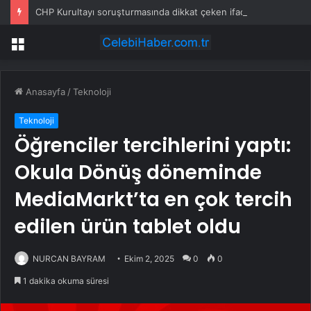
CHP Kurultayı soruşturmasında dikkat çeken ifadeler: Kızım iş için görüşmüş olabilir
Menü
Anasayfa
/
Teknoloji
Teknoloji
Öğrenciler tercihlerini yaptı:
Okula Dönüş döneminde
MediaMarkt’ta en çok tercih
edilen ürün tablet oldu
NURCAN BAYRAM
Ekim 2, 2025
0
0
1 dakika okuma süresi