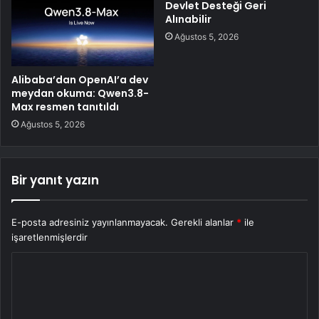
Devlet Desteği Geri
Alınabilir
Ağustos 5, 2026
Alibaba’dan OpenAI’a dev
meydan okuma: Qwen3.8-
Max resmen tanıtıldı
Ağustos 5, 2026
Bir yanıt yazın
E-posta adresiniz yayınlanmayacak.
Gerekli alanlar
*
ile
işaretlenmişlerdir
Y
o
r