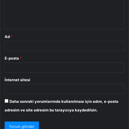
u
m
*
Ad
*
E-posta
*
İnternet sitesi
Daha sonraki yorumlarımda kullanılması için adım, e-posta
adresim ve site adresim bu tarayıcıya kaydedilsin.