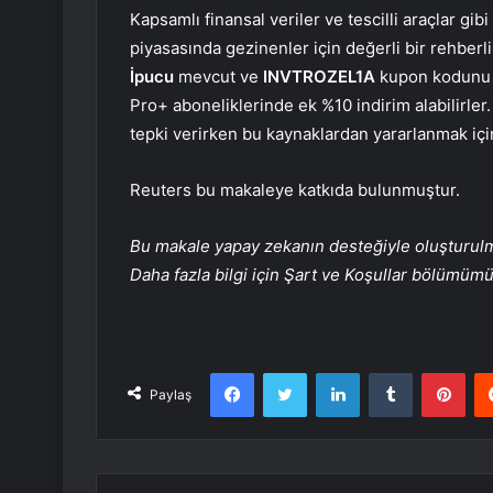
Kapsamlı finansal veriler ve tescilli araçlar gib
piyasasında gezinenler için değerli bir rehberl
İpucu
mevcut ve
INVTROZEL1A
kupon kodunu kul
Pro+ aboneliklerinde ek %10 indirim alabilirle
tepki verirken bu kaynaklardan yararlanmak için
Reuters bu makaleye katkıda bulunmuştur.
Bu makale yapay zekanın desteğiyle oluşturulmuş
Daha fazla bilgi için Şart ve Koşullar bölümüm
Facebook
Twitter
LinkedIn
Tumblr
Pint
Paylaş