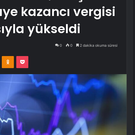
ye kazancı vergisi
ıyla yükseldi
0
0
2 dakika okuma süresi
VKontakte
Odnoklassniki
Pocket