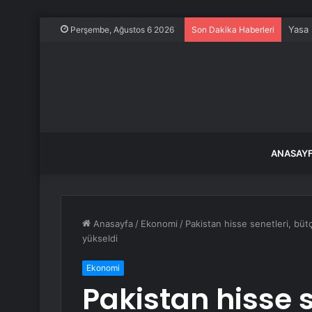
Yasa 
Perşembe, Ağustos 6 2026
Son Dakika Haberleri
ANASAY
Anasayfa
/
Ekonomi
/
Pakistan hisse senetleri, büt
yükseldi
Ekonomi
Pakistan hisse s