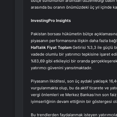
bütçe sunumunun ardından düzenlediği basın to
arasında bu oranın önümüzdeki üç yıl içinde kade
InvestingPro Insights
Pakistan borsası hükümetin bütçe açıklamasına 
piyasanın performansına ilişkin daha fazla ba
Haftalık Fiyat Toplam
Getirisi %3,3 ile güçlü b
vadede olumlu bir yatırımcı tepkisine işaret e
%83,69 gibi etkileyici bir oranda gerçekleşerek
yatırımcı güvenini yansıtmaktadır.
Piyasanın likiditesi, son üç aydaki yaklaşık 16,
vurgulanmakta olup, bu da aktif ticarete ve yatı
vergi önlemleri ve Merkez Bankası’nın son faiz 
iyimserliğinin devam ettiğinin bir göstergesi ola
Bu trendlerden faydalanmak isteyen yatırımcıla