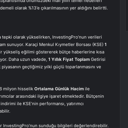
plantısında önümüzdeki mali yılın temel hedefleri
meli olarak %13’e çıkarılmasının yer aldığını belirtti.
tepki olarak yükselirken, InvestingPro’nun verileri
ğlam sunuyor. Karaçi Menkul Kıymetler Borsası (KSE)
1
ir yükseliş eğilimi göstererek bütçe haberlerine kısa
diyor. Daha uzun vadede,
1 Yıllık Fiyat Toplam
Getirisi
 piyasanın geçtiğimiz yılki güçlü toparlanmasını ve
46 milyon hisselik
Ortalama Günlük Hacim
ile
rımcılar arasındaki ilgiye işaret etmektedir. Bütçenin
indirimi ile KSE’nin performansı, yatırımcı
bilir.
r InvestingPro’nun sunduğu bilgileri değerlendirebilir.