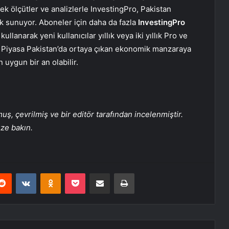
i ek ölçütler ve analizlerle InvestingPro, Pakistan
ik sunuyor. Aboneler için daha da fazla
InvestingPro
lanarak yeni kullanıcılar yıllık veya iki yıllık Pro ve
r. Piyasa Pakistan’da ortaya çıkan ekonomik manzaraya
 uygun bir an olabilir.
, çevrilmiş ve bir editör tarafından incelenmiştir.
üze bakın.
erest
Reddit
VKontakte
Odnoklassniki
Pocket
E-Posta ile paylaş
Yazdır