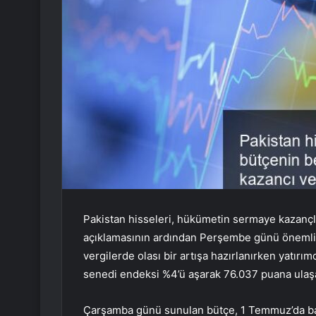
Pakistan hisseleri, hükümetin sermaye kazançl
açıklamasının ardından Perşembe günü önemli b
vergilerde olası bir artışa hazırlanırken yatırı
senedi endeksi %4’ü aşarak 76.037 puana ulaşa
Çarşamba günü sunulan bütçe, 1 Temmuz’da başla