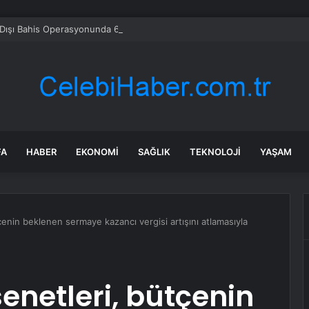
Dışı Bahis Operasyonunda 66 Tutuklama
FA
HABER
EKONOMI
SAĞLIK
TEKNOLOJI
YAŞAM
çenin beklenen sermaye kazancı vergisi artışını atlamasıyla
enetleri, bütçenin