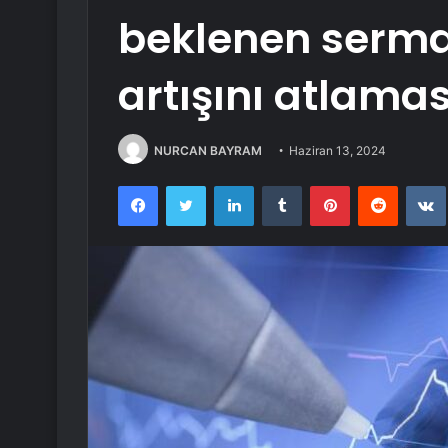
beklenen serma
artışını atlamas
NURCAN BAYRAM
Haziran 13, 2024
Facebook
Twitter
LinkedIn
Tumblr
Pinterest
Reddit