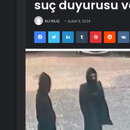
suç duyurusu v
ALİ KILIÇ
Şubat 9, 2024
Facebook
Twitter
LinkedIn
Tumblr
Pinterest
Reddit