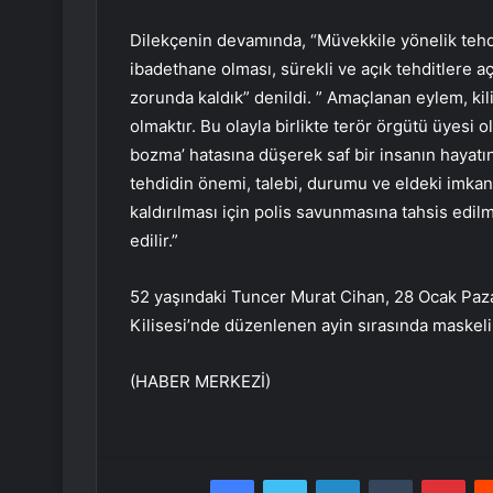
Dilekçenin devamında, “Müvekkile yönelik tehdid
ibadethane olması, sürekli ve açık tehditlere
zorunda kaldık” denildi. ” Amaçlanan eylem, ki
olmaktır. Bu olayla birlikte terör örgütü üyesi 
bozma’ hatasına düşerek saf bir insanın hayat
tehdidin önemi, talebi, durumu ve eldeki imkanl
kaldırılması için polis savunmasına tahsis edilm
edilir.”
52 yaşındaki Tuncer Murat Cihan, 28 Ocak Paza
Kilisesi’nde düzenlenen ayin sırasında maskeli ik
(HABER MERKEZİ)
Facebook
Twitter
LinkedIn
Tumblr
Pint