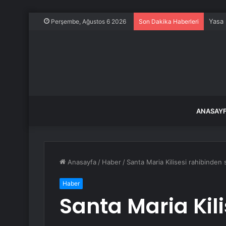
Yasa 
Perşembe, Ağustos 6 2026
Son Dakika Haberleri
ANASAY
Anasayfa
/
Haber
/
Santa Maria Kilisesi rahibinden
Haber
Santa Maria Kil