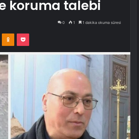
e koruma talebi
0
1
1 dakika okuma süresi
VKontakte
Odnoklassniki
Pocket