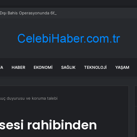
Dışı Bahis Operasyonunda 66 Tutuklama
FA
HABER
EKONOMI
SAĞLIK
TEKNOLOJI
YAŞAM
 suç duyurusu ve koruma talebi
isesi rahibinden