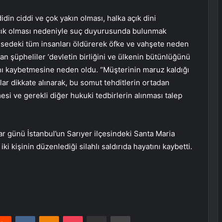
in ciddi ve çok yakın olması, halka açık dini
 açık olması nedeniyle suç duyurusunda bulunmak
lisedeki tüm insanları öldürerek öfke ve vahşete neden
olan şüpheliler ‘devletin birliğini ve ülkenin bütünlüğünü
ını kaybetmesine neden oldu. “Müşterinin maruz kaldığı
ar dikkate alınarak, bu somut tehditlerin ortadan
esi ve gerekli diğer hukuki tedbirlerin alınması talep
r günü İstanbul’un Sarıyer ilçesindeki Santa Maria
i kişinin düzenlediği silahlı saldırıda hayatını kaybetti.
erest
Reddit
VKontakte
Odnoklassniki
Pocket
E-Posta ile paylaş
Yazdır