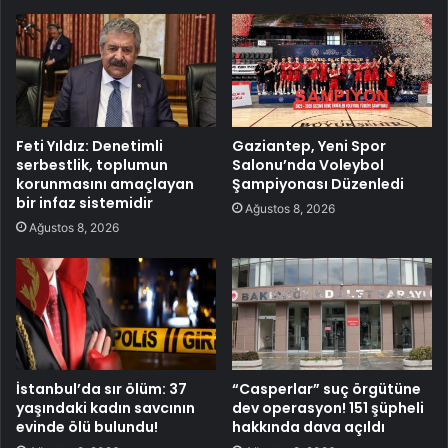
Feti Yıldız: Denetimli
Gaziantep, Yeni Spor
serbestlik, toplumun
Salonu’nda Voleybol
korunmasını amaçlayan
Şampiyonası Düzenledi
bir infaz sistemidir
Ağustos 8, 2026
Ağustos 8, 2026
İstanbul’da sır ölüm: 37
“Casperlar” suç örgütüne
yaşındaki kadın savcının
dev operasyon! 151 şüpheli
evinde ölü bulundu!
hakkında dava açıldı