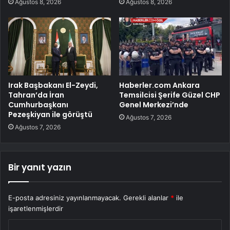
Ağustos 8, 2026
Ağustos 8, 2026
Irak Başbakanı El-Zeydi,
Haberler.com Ankara
Tahran’da İran
Temsilcisi Şerife Güzel CHP
Cumhurbaşkanı
Genel Merkezi’nde
Pezeşkiyan ile görüştü
Ağustos 7, 2026
Ağustos 7, 2026
Bir yanıt yazın
E-posta adresiniz yayınlanmayacak.
Gerekli alanlar
*
ile
işaretlenmişlerdir
Y