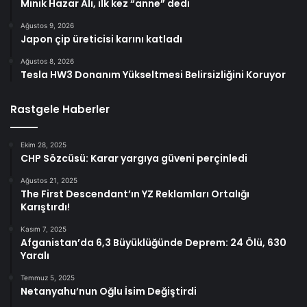
Minik Hazar Ali, ilk kez “anne” dedi
Ağustos 9, 2026
Japon çip üreticisi karını katladı
Ağustos 8, 2026
Tesla HW3 Donanım Yükseltmesi Belirsizliğini Koruyor
Rastgele Haberler
Ekim 28, 2025
CHP Sözcüsü: Karar yargıya güveni perçinledi
Ağustos 21, 2025
The First Descendant’ın YZ Reklamları Ortalığı
Karıştırdı!
Kasım 7, 2025
Afganistan’da 6,3 Büyüklüğünde Deprem: 24 Ölü, 630
Yaralı
Temmuz 5, 2025
Netanyahu’nun Oğlu İsim Değiştirdi