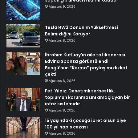
Japon çip üreticisi karını katladı
Ağustos 9, 2026
Tesla HW3 Donanım Yükseltmesi
Belirsizliğini Koruyor
Ağustos 8, 2026
İbrahim Kutluay’ın aile tatili sonrası
Edvina Sponza görüntülendi!
Bengü’nün “Karma” paylaşımı dikkat
çekti
Ağustos 8, 2026
Feti Yıldız: Denetimli serbestlik,
toplumun korunmasını amaçlayan bir
infaz sistemidir
Ağustos 8, 2026
15 yaşındaki çocuğa ibret olsun diye
100 yıl hapis cezası
Ağustos 8, 2026