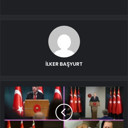
İLKER BAŞYURT