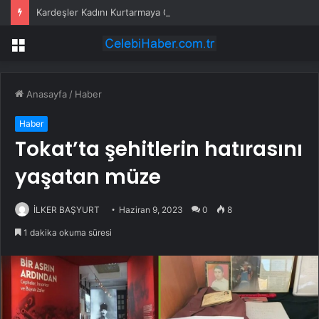
Kardeşler Kadını Kurtarmaya Çalışırken Bıçaklandı
Menü
Anasayfa
/
Haber
Haber
Tokat’ta şehitlerin hatırasını
yaşatan müze
İLKER BAŞYURT
Haziran 9, 2023
0
8
1 dakika okuma süresi