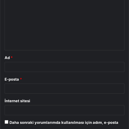
o
r
u
m
*
Ad
*
E-posta
*
İnternet sitesi
Daha sonraki yorumlarımda kullanılması için adım, e-posta