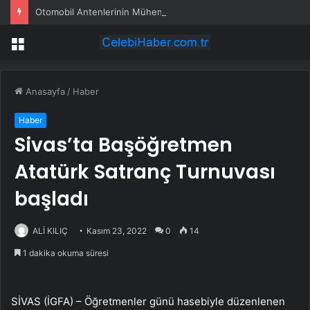
Otomobil Antenlerinin Mühendislik Sırrı
Menü
Anasayfa
/
Haber
Haber
Sivas’ta Başöğretmen
Atatürk Satranç Turnuvası
başladı
ALİ KILIÇ
Kasım 23, 2022
0
14
1 dakika okuma süresi
SİVAS (İGFA) – Öğretmenler günü hasebiyle düzenlenen