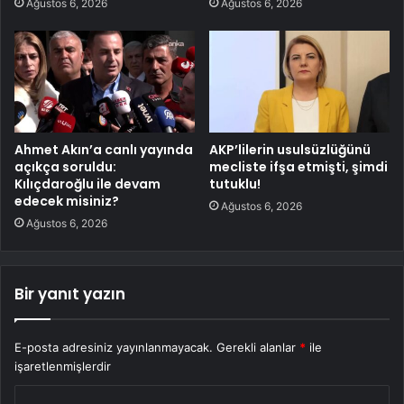
Ağustos 6, 2026
Ağustos 6, 2026
Ahmet Akın’a canlı yayında
AKP’lilerin usulsüzlüğünü
açıkça soruldu:
mecliste ifşa etmişti, şimdi
Kılıçdaroğlu ile devam
tutuklu!
edecek misiniz?
Ağustos 6, 2026
Ağustos 6, 2026
Bir yanıt yazın
E-posta adresiniz yayınlanmayacak.
Gerekli alanlar
*
ile
işaretlenmişlerdir
Y