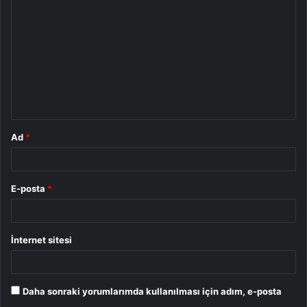
o
r
u
m
*
Ad
*
E-posta
*
İnternet sitesi
Daha sonraki yorumlarımda kullanılması için adım, e-posta