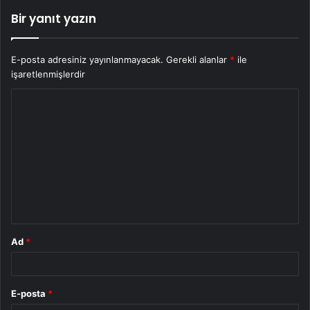
Bir yanıt yazın
E-posta adresiniz yayınlanmayacak.
Gerekli alanlar
*
ile
işaretlenmişlerdir
Y
o
r
u
m
*
Ad
*
E-posta
*