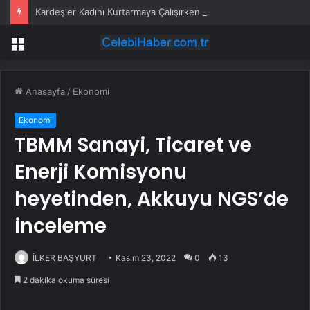
Kardeşler Kadını Kurtarmaya Çalışırken Bıçaklandı
Menü
Anasayfa
/
Ekonomi
Ekonomi
TBMM Sanayi, Ticaret ve
Enerji Komisyonu
heyetinden, Akkuyu NGS’de
inceleme
İLKER BAŞYURT
Kasım 23, 2022
0
13
2 dakika okuma süresi