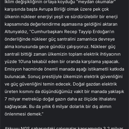
İklim değişikliğinin ortaya koyduğu “meydan okumalar”
karşısında başta Avrupa Birliği olmak üzere pek çok
ülkenin nükleer enerjiyi yeşil ve sürdürülebilir bir enerji
kapsamında değerlendirme aşamasına geldiğini aktaran
Altunyaldız, “Cumhurbaşkanı Recep Tayyip Erdoğan’ın
önderliğinde nükleer güç santralini zamanlıca devreye
alma konusunda gece gündüz çalışıyoruz. Nükleer güç
santrali bittiği zaman ülkemizin toplam elektrik ihtiyacının
yüzde 10’una tekabül eden bir oranda karşılama yapacak.
Emisyon hacminde önemli manada aşağı istikametli katkıda
bulunacak. Sonuç prestijiyle ülkemizin elektrik güvenliğini
ve güç güvenliğini temin edecek. Doğal gazdan elektrik
üreten kısmını da düşündüğümüz vakit bir manada yaklaşık
7 milyar metreküp doğal gazın daha az ölçüde ithalatını
sağlayacak. Bu da yıllık 6 milyar dolarlık bir dış alımın
önlenmesi demek.”
Akkuyu NGS sahasındaki çalışmalar kapsamında 3,2 milyar